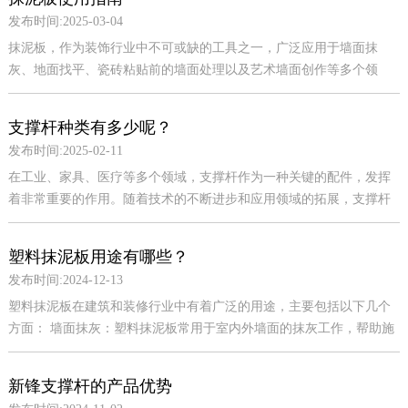
发布时间:2025-03-04
抹泥板，作为装饰行业中不可或缺的工具之一，广泛应用于墙面抹
灰、地面找平、瓷砖粘贴前的墙面处理以及艺术墙面创作等多个领
域。正确使用抹泥板，不仅能够提高工作效率，还能确保施工质量，
让墙面和地面更加平整、美...
支撑杆种类有多少呢？
发布时间:2025-02-11
在工业、家具、医疗等多个领域，支撑杆作为一种关键的配件，发挥
着非常重要的作用。随着技术的不断进步和应用领域的拓展，支撑杆
的种类也日益丰富，以满足不同场景下的需求。以下是几种常见的支
撑杆种类： 1. 自...
塑料抹泥板用途有哪些？
发布时间:2024-12-13
塑料抹泥板在建筑和装修行业中有着广泛的用途，主要包括以下几个
方面： 墙面抹灰：塑料抹泥板常用于室内外墙面的抹灰工作，帮助施
工人员将灰浆均匀地涂抹在墙面上，使墙面更加平整、光滑。 地面找
平：在地面铺设地...
新锋支撑杆的产品优势