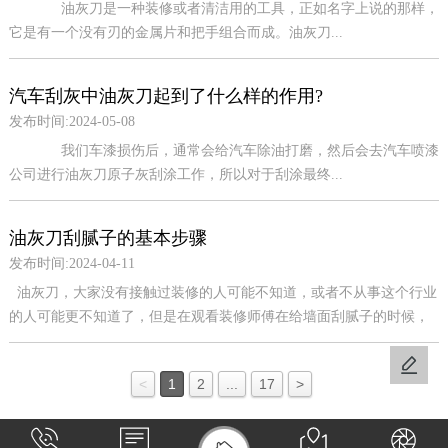
油灰刀是一种装修或者清洁用的工具，正如名字上说的那样，
它是有一个没有刃的金属片和把手组合而成。油灰刀...
汽车刮灰中油灰刀起到了什么样的作用?
发布时间:2024-05-08
我们车漆损伤后，通常会给汽车除油打磨，然后会去汽车喷漆
公司进行油灰刀原子灰刮涂工作，所以对于刮涂最终...
油灰刀刮腻子的基本步骤
发布时间:2024-04-11
油灰刀，大家没有接触过装修的人可能不知道，或者不从事这个行业
的人可能更不知道了，但是在观看装修师傅在给墙面刮腻子的时候，
是不是都会运用到一个小铲子类似的物件，其实这就是油灰刀了，今
天来给...
<
1
2
...
17
>